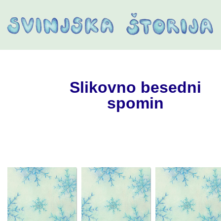
Slikovno besedni
spomin
L
P