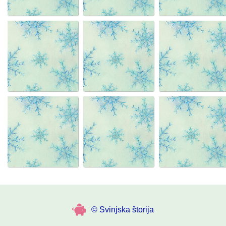
LIMUZINA
PUJSI
Š
ŠAVKA
M
L
MESAR
LUDVIK
© Svinjska štorija